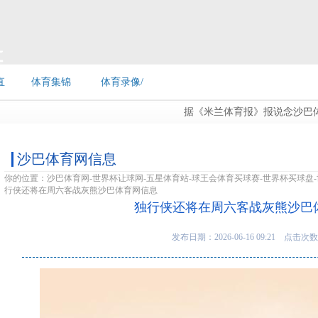
直
体育集锦
体育录像/
据《米兰体育报》报说念沙巴体育网信息
图片
沙巴体育网信息
你的位置：
沙巴体育网-世界杯让球网-五星体育站-球王会体育买球赛-世界杯买球盘-
行侠还将在周六客战灰熊沙巴体育网信息
独行侠还将在周六客战灰熊沙巴
发布日期：2026-06-16 09:21 点击次数