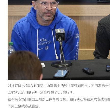
04月17日讯 NBA附加赛，西部第十的独行侠打败国王，将与灰熊争
ESPN报谈，独行侠一次性打包了8天的行李。
在今晚客场打败国王后沙巴体育网信息，独行侠还将在周六客战灰
下周三接续客战雷霆。