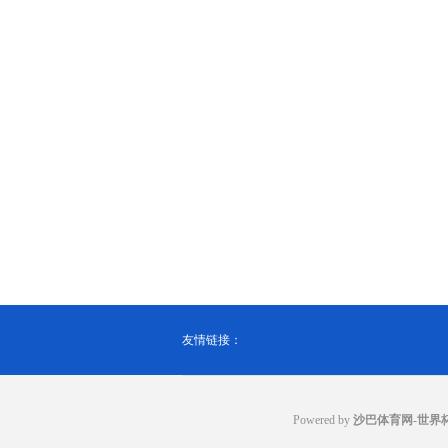
友情链接：
Powered by
沙巴体育网-世界