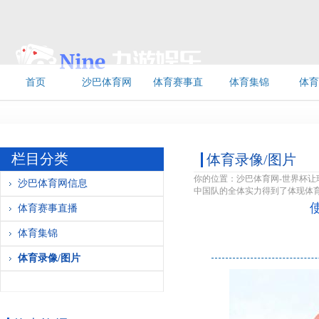
首页
沙巴体育网
体育赛事直
体育集锦
体育
信息
播
栏目分类
体育录像/图片
你的位置：
沙巴体育网-世界杯让
沙巴体育网信息
中国队的全体实力得到了体现体育
体育赛事直播
体育集锦
体育录像/图片