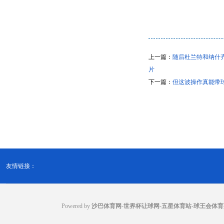
上一篇：
随后杜兰特和纳什齐
片
下一篇：
但这波操作真能带
友情链接：
Powered by
沙巴体育网-世界杯让球网-五星体育站-球王会体育