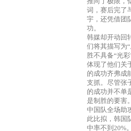
推向了极限，
词，赛后完了
宇，还凭借团
功。
韩媒却开动回
们将其描写为
胜不具备“光
体现了他们关
的成功齐弗成
支抓。尽管张
的成功并不单
是制胜的要害
中国队全场助
此比拟，韩国
中率不到20